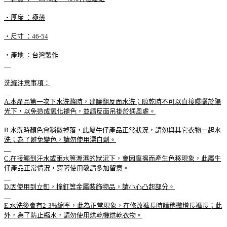
‧厚度 ：極薄
‧尺寸 ：46-54
‧產地 ：台灣製作
洗滌注意事項：
A.本產品第一次下水洗滌時，建議翻反面水洗；晾乾時不可以直接曝曬於陽
光下，以免造成氧化褪色，並請反面吊掛於通風處。
B.水洗時顏色會稍微掉落，此屬牛仔產品正常狀況，請勿與其它衣物一起水
洗；為了避免變色，請勿使用漂白劑。
C.在接觸到汗水或雨水等潮濕的狀況下，會因摩擦而產生色移現象，此屬牛
仔產品正常情況，穿著使用敬請多加留意。
D.因使用到立釦，撞釘等金屬裝飾物品，請小心凸起部分。
E.水洗後會有2-3%縮率，此為正常現象，在修改褲長時請稍微增長褲長；此
外，為了防止縮水，請勿使用烘乾機烘乾衣物。