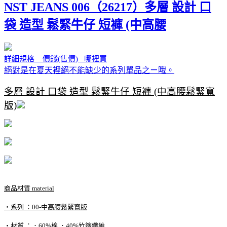
NST JEANS 006（26217）多層 設計 口
袋 造型 鬆緊牛仔 短褲 (中高腰
詳細規格 價錢(售價) 哪裡買
絕對是在夏天裡絕不能缺少的系列單品之ㄧ哦。
多層 設計 口袋 造型 鬆緊牛仔 短褲 (中高腰鬆緊寬
版)
商品材質 material
‧系列 ：00-中高腰鬆緊寬版
‧材質 ：．60%棉 ．40%竹籤纖維