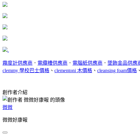
.
霧度計供應商
．
電纜槽供應商
．
電腦紙供應商
．
墜飾金品供應
clemmy 學校巴士價格
、
clementoni 木價格
、
cleansing foam價格
創作者介紹
微微
微微好康報