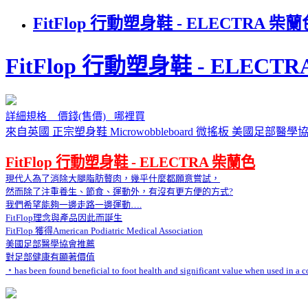
FitFlop 行動塑身鞋 - ELECTR
FitFlop 行動塑身鞋 - ELECT
詳細規格 價錢(售價) 哪裡買
來自英國 正宗塑身鞋 Microwobbleboard 微搖板 美國足部醫
FitFlop 行動塑身鞋 - ELECTRA 柴蘭色
現代人為了消除大腿脂肪贅肉，幾乎什麼都願意嘗試，
然而除了注重養生、節食、運動外，有沒有更方便的方式?
我們希望能夠一邊走路一邊運動….
FitFlop理念與產品因此而誕生
FitFlop 獲得American Podiatric Medical Association
美國足部醫學協會推薦
對足部健康有顯著價值
﹡has been found beneficial to foot health and significant value when used in a co