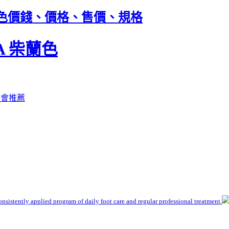
A 柴蘭色價錢、價格、售價、規格
RA 柴蘭色
學協會推薦
nsistently applied program of daily foot care and regular professional treatment.