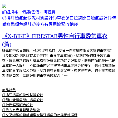
詳細規格 價錢(售價) 哪裡買
◎排汗透氣超快乾材質設計◎車衣領口拉鍊開口透氣設計◎時
尚鮮豔顏色設計◎後方有專用鬆緊收納袋
《X-BIKE》FIRESTAR男性自行車透氣車衣
(黃)
騎車的季節又來臨了~您還沒有為自己準備一件拉風時尚又透氣的車衣嗎?
《X-BIKE》FIRESTAR男性自行車專業車衣(黃)，給您最好的排汗透氣車
衣，透氣布料的設計讓車衣排汗透氣的功能更好揮發，鮮豔時尚的顏色也是
車衣的一大設計，不僅騎車時容易被其他來車注意更加安全，也可能增加騎
車時的專業度以及帥氣，底部也有專用鬆緊帶，後方也有專用的手機零錢鬆
緊收納口袋，這麼好用的車衣再晚就沒了~~
商品特色
◎排汗透氣超快乾材質設計
◎領口鍊透氣開口透氣設計
◎時尚鮮豔顏色設計
◎後方有專用鬆緊收納袋
◎交叉縫線的設計讓車衣排汗透氣的功能更好揮發