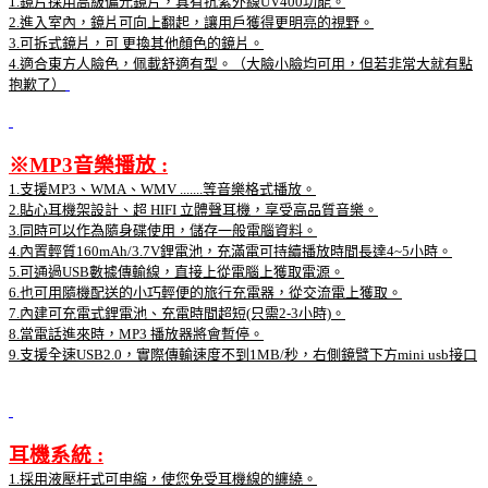
1.鏡片採用高級偏光鏡片，具有抗紫外線UV400功能。
2.進入室內，鏡片可向上翻起，讓用戶獲得更明亮的視野。
3.可拆式鏡片，可 更換其他顏色的鏡片。
4.適合東方人臉色，佩載舒適有型。（大臉小臉均可用，但若非常大就有點
抱歉了）
※MP3音樂播放 :
1.支援MP3、WMA、WMV .......等音樂格式播放。
2.貼心耳機架設計、超 HIFI 立體聲耳機，享受高品質音樂。
3.同時可以作為隨身碟使用，儲存一般電腦資料。
4.內置輕質160mAh/3.7V鋰電池，充滿電可持續播放時間長達4~5小時。
5.可通過USB數據傳輸線，直接上從電腦上獲取電源。
6.也可用隨機配送的小巧輕便的旅行充電器，從交流電上獲取。
7.內建可充電式鋰電池、充電時間超短(只需2-3小時)。
8.當電話進來時，MP3 播放器將會暫停。
9.支援全速USB2.0，實際傳輸速度不到1MB/秒，右側鏡臂下方mini usb接口
耳機系統 :
1.採用液壓杆式可申縮，使您免受耳機線的纏繞。