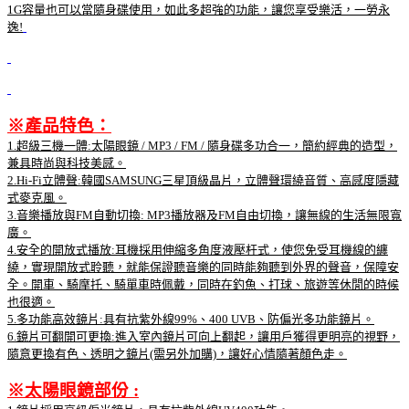
1G容量也可以當隨身碟使用，如此多超強的功能，讓您享受樂活，一勞永
逸!
※產品特色：
1.超級三機一體:太陽眼鏡 / MP3 / FM / 隨身碟多功合一，簡約經典的造型，
兼具時尚與科技美感。
2.Hi-Fi立體聲:韓國SAMSUNG三星頂級晶片，立體聲環繞音質、高感度隱藏
式麥克風。
3.音樂播放與FM自動切換: MP3播放器及FM自由切換，讓無線的生活無限寬
廣。
4.安全的開放式播放:耳機採用伸縮多角度液壓杆式，使您免受耳機線的纏
繞，實現開放式聆聽，就能保證聽音樂的同時能夠聽到外界的聲音，保障安
全。開車、騎摩托、騎單車時佩戴，同時在釣魚、打球、旅遊等休閒的時候
也很適。
5.多功能高效鏡片:具有抗紫外線99%、400 UVB、防偏光多功能鏡片。
6.鏡片可翻開可更換:進入室內鏡片可向上翻起，讓用戶獲得更明亮的視野，
隨意更換有色、透明之鏡片(需另外加購)，讓好心情隨著顏色走。
※太陽眼鏡部份 :