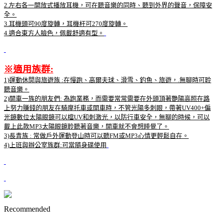
2.左右各一開放式播放耳機，可在聽音樂的同時、聽到外界的聲音，保障安
全。
3.耳機頭可90度旋轉，耳機杆可270度旋轉。
4.適合東方人臉色，佩載舒適有型。
※適用族群:
1)運動休閒與旅遊族 :在慢跑、高爾夫球、滑雪、釣魚、旅遊，.無聊時可聆
聽音樂。
2)開車一族的朋友們: 為跑業務，而需要常常需要在外頭頂著艷陽高照在路
上努力賺錢的朋友在騎摩托車或開車時，不管光陽多刺眼，帶著UV400+偏
光鏡數位太陽眼鏡可以檔UV和刺激光，以防行車安全，無聊的時候，可以
載上此款MP3太陽眼鏡聆聽著音樂，開車就不會想睡覺了。
3)長青族 : 常做戶外運動登山時可以聽FM或MP3心情更輕鬆自在。
4)上班與辦公室族群:可當隨身碟使用
Recommended