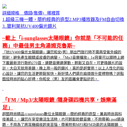
詳細規格 價錢(售價) 哪裡買
1.超級三機一體，簡約經典的造型2.MP3播放器及FM自由切換
3..寶利萊抗UV400偏光鏡片
~載上「i-sunglasses太陽眼鏡」你就是「不可能的任
務」中最佳男主角湯姆克魯斯~
「抗UV400偏光太陽眼鏡」讓您和女(男）朋出門旅行時不需再受紫外線的
照射，避免產生眼睛或皮膚的病變。「Mp3音樂播放」1g容量可以隨時上網
下載最新流行歌約270首，邊聽音樂邊運動，輕鬆又自在。可更換鏡片的設
計，大白天就用墨鏡，晚上用一般的鏡片，真的是超實用！以上人性化的貼
心設計，讓您的生活更輕鬆愉快。新好情人們還在麻煩買什麼禮物嗎？送點
酷炫時尚的貼心好禮，你和女（男）友的距離會更貼近的。
「FM / Mp3/太陽眼鏡 /隨身碟四機共享，娛樂滿
足」
超酷時尚精品-i-sunglasses數位太陽眼鏡 ---簡約經典的造型，兼具時尚與科
技美感！，讓您在享受樂活生活時，也可輕鬆聆聽音樂，不用帶著i pod隨身
聽，不用為了將耳機線收起來苦惱，帶著附有MP3和FM功能的太陽眼鏡 ，