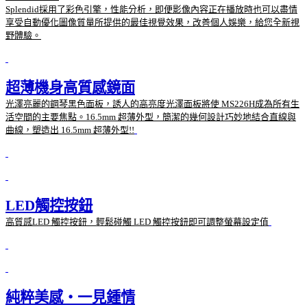
Splendid採用了彩色引擎，性能分析，即便影像內容正在播放時也可以盡情
享受自動優化圖像質量所提供的最佳視覺效果，改善個人娛樂，給您全新視
野體驗。
超薄機身高質感鏡面
光澤亮麗的鋼琴黑色面板，誘人的高亮度光澤面板將使 MS226H成為所有生
活空間的主要焦點。16.5mm 超薄外型，簡潔的幾何設計巧妙地結合直線與
曲線，塑造出 16.5mm 超薄外型!!
LED觸控按鈕
高質感LED 觸控按鈕，輕鬆碰觸 LED 觸控按鈕即可調整螢幕設定值
純粹美感‧一見鍾情