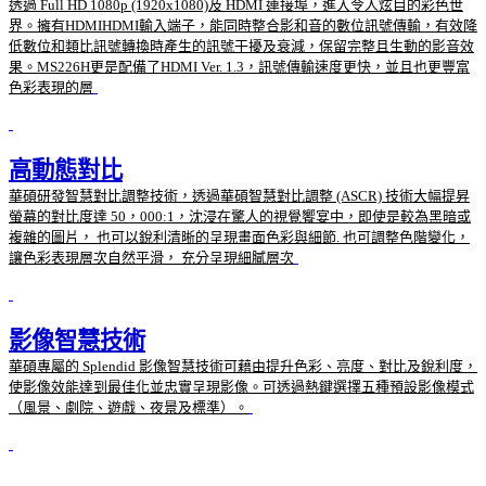
透過 Full HD 1080p (1920x1080)及 HDMI 連接埠，進入令人炫目的彩色世
界。擁有HDMIHDMI輸入端子，能同時整合影和音的數位訊號傳輸，有效降
低數位和類比訊號轉換時產生的訊號干擾及衰減，保留完整且生動的影音效
果。MS226H更是配備了HDMI Ver. 1.3，訊號傳輸速度更快，並且也更豐富
色彩表現的層
高動態對比
華碩研發智慧對比調整技術，透過華碩智慧對比調整 (ASCR) 技術大幅提昇
螢幕的對比度達 50，000:1，沈浸在驚人的視覺饗宴中，即使是較為黑暗或
複雜的圖片， 也可以銳利清晰的呈現畫面色彩與細節. 也可調整色階變化，
讓色彩表現層次自然平滑， 充分呈現細膩層次
影像智慧技術
華碩專屬的 Splendid 影像智慧技術可藉由提升色彩、亮度、對比及銳利度，
使影像效能達到最佳化並忠實呈現影像。可透過熱鍵選擇五種預設影像模式
（風景、劇院、遊戲、夜景及標準）。