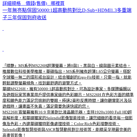
詳細規格 價錢(售價) 哪裡買
一年無亮點保固50000:1超高動態對比D-Sub+HDMI1.3多重端
子三年保固到府收送
「晴艷」MS系列MS226H超薄螢幕，將0與1、黑與白、線與圓元素結合，
推展數位科技美學推展。華碩指出，MS系列擁有超薄1.65公分螢幕，搭配
全球獨一無二的環形戒台設計，結合獨創的Ergo-Fit技術，只需一指，就能
輕鬆調整螢幕傾角，找到最舒適的瀏覽方式。
華碩MS226H，擁有50000:1超高動態對比，可為設計專家、多媒體編輯以
及遊戲玩家等專業用戶提供專家級的色彩顯示，MS226H 在色彩方面的精準
度和顯色能力滿足您挑剔的雙眼。極速2毫秒反應時間，讓你觀賞影片及玩
遊戲時，讓畫面不失真，滿足需要急速快感的您。
MS226H 寬螢幕擁有16:9 完美對比液晶顯示器，支持1920x1080 Full HD超
高解析度，和華碩獨家的Splendid影像智能技術，讓您細緻的看見每一個影
像及色彩。內建華碩獨特影像處理技術：Color Rich色彩增艷技術、
Splendid影像智慧技術與ASCR智慧動態對比技術等，能精采呈現最完美的
高畫質影像！