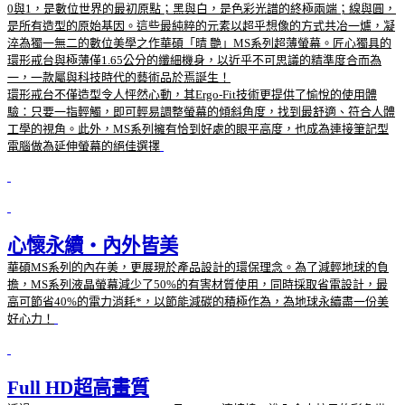
0與1，是數位世界的最初原點；黑與白，是色彩光譜的終極兩端；線與圓，
是所有造型的原始基因。這些最純粹的元素以超乎想像的方式共冶一爐，凝
淬為獨一無二的數位美學之作華碩「晴 艷」MS系列超薄螢幕。匠心獨具的
環形戒台與極薄僅1.65公分的纖細機身，以近乎不可思議的精準度合而為
一，一款屬與科技時代的藝術品於焉誕生！
環形戒台不僅造型令人怦然心動，其Ergo-Fit技術更提供了愉悅的使用體
驗：只要一指輕觸，即可輕易調整螢幕的傾斜角度，找到最舒適、符合人體
工學的視角。此外，MS系列擁有恰到好處的眼平高度，也成為連接筆記型
電腦做為延伸螢幕的絕佳選擇
心懷永續‧內外皆美
華碩MS系列的內在美，更展現於產品設計的環保理念。為了減輕地球的負
擔，MS系列液晶螢幕減少了50%的有害材質使用，同時採取省電設計，最
高可節省40%的電力消耗*，以節能減碳的積極作為，為地球永續盡一份美
好心力！
Full HD超高畫質