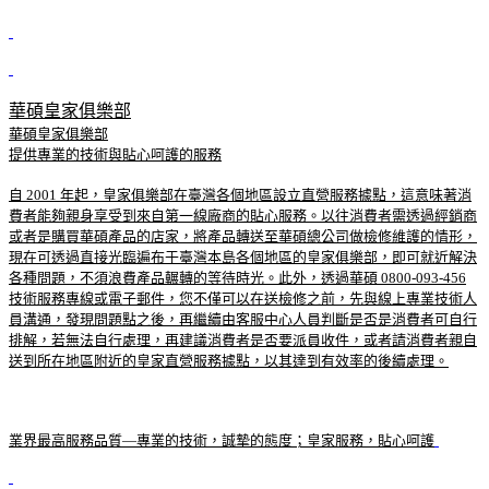
華碩皇家俱樂部
華碩皇家俱樂部
提供專業的技術與貼心呵護的服務
自 2001 年起，皇家俱樂部在臺灣各個地區設立直營服務據點，這意味著消
費者能夠親身享受到來自第一線廠商的貼心服務。以往消費者需透過經銷商
或者是購買華碩產品的店家，將產品轉送至華碩總公司做檢修維護的情形，
現在可透過直接光臨遍布于臺灣本島各個地區的皇家俱樂部，即可就近解決
各種問題，不須浪費產品輾轉的等待時光。此外，透過華碩 0800-093-456
技術服務專線或電子郵件，您不僅可以在送檢修之前，先與線上專業技術人
員溝通，發現問題點之後，再繼續由客服中心人員判斷是否是消費者可自行
排解，若無法自行處理，再建議消費者是否要派員收件，或者請消費者親自
送到所在地區附近的皇家直營服務據點，以其達到有效率的後續處理。
業界最高服務品質—專業的技術，誠摯的態度；皇家服務，貼心呵護